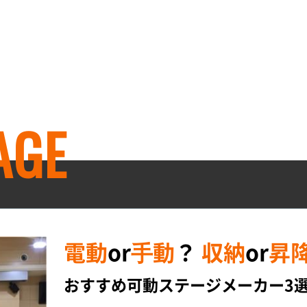
AGE
電動
or
⼿動
？
収納
or
昇
おすすめ可動ステージメーカー3